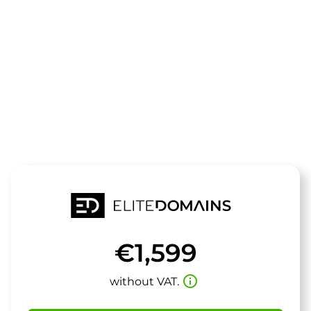
The domain
armistice.de
is for sale
€1,599
info_outline
without VAT.