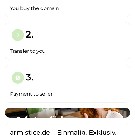
You buy the domain
2.
arrow_forward
Transfer to you
3.
paid
Payment to seller
armistice.de – Einmalig. Exklusiv.