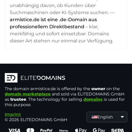
unabhängig davon, ob Kunden über
Suchmaschinen oder KI-Systeme suchen. —
armistice.de ist eine .de-Domain aus
professionellem Direktbestand
– klar,
merkfähig und sofort einsetzbar. Domains
dieser Art stehen nur einmal zur Verfügung.
The domain
armistice.de
is offered by the
owner
on the
domain marketplace
and sold via ELITEDOMAINS GmbH
as
trustee
. The technology for selling
domains
is used for
this purpose.
Imprint
English
© 2026 ELITEDOMAINS GmbH