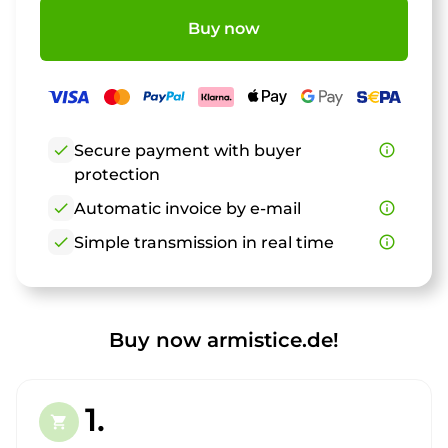
Buy now
check
Secure payment with buyer
info_outline
protection
check
Automatic invoice by e-mail
info_outline
check
Simple transmission in real time
info_outline
Buy now armistice.de!
1.
shopping_cart